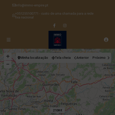
info@immo-empire.pt
+351255100771 - custo de uma chamada para a rede
fixa nacional
Minha localização
Tela cheia
Anterior
Próximo
210K€