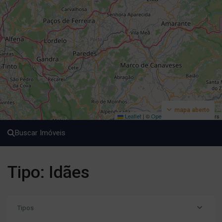
mapa aberto
Leaflet
|
©
OpenStreetMap
contributors
Buscar Imóveis
Tipo: Idães
Tipos