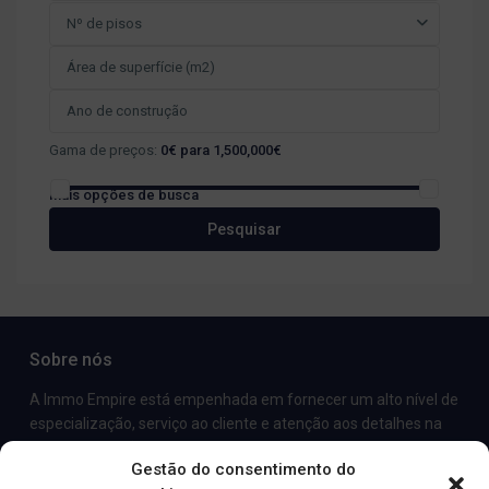
Nº de pisos
Gama de preços:
0€ para 1,500,000€
Mais opções de busca
Pesquisar
Sobre nós
A Immo Empire está empenhada em fornecer um alto nível de
especialização, serviço ao cliente e atenção aos detalhes na
comercialização e venda de imóveis de luxo e propriedades de
Gestão do consentimento do
aluguer.