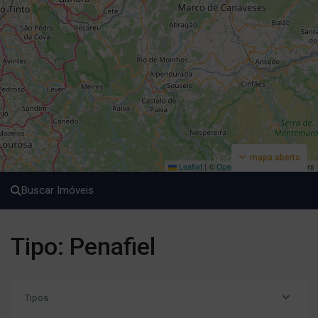
mapa aberto
Leaflet
|
©
OpenStreetMap
contributors
Buscar Imóveis
Tipo: Penafiel
Tipos