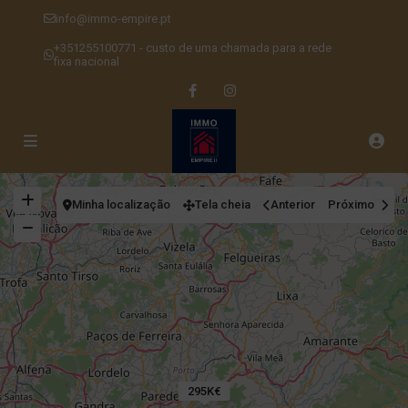
info@immo-empire.pt
+351255100771 - custo de uma chamada para a rede
fixa nacional
Minha localização
Tela cheia
Anterior
Próximo
295K€