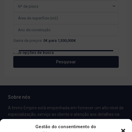
Nº de pisos
Gama de preços:
0€ para 1,500,000€
Mais opções de busca
Pesquisar
Sobre nós
A Immo Empire está empenhada em fornecer um alto nível de
especialização, serviço ao cliente e atenção aos detalhes na
comercialização e venda de imóveis de luxo e propriedades de
Gestão do consentimento do
aluguer.