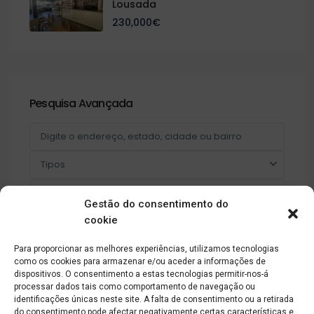
Lousada
230,000€
Pesquisa Avançada
Tipos
Categorias habitacionais
Gestão do consentimento do
cookie
Número de peças
Para proporcionar as melhores experiências, utilizamos tecnologias
Número de quartos
como os cookies para armazenar e/ou aceder a informações de
dispositivos. O consentimento a estas tecnologias permitir-nos-á
Nº de pisos
processar dados tais como comportamento de navegação ou
identificações únicas neste site. A falta de consentimento ou a retirada
do consentimento pode afectar negativamente certas características e