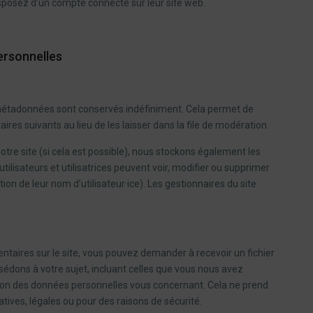
sposez d’un compte connecté sur leur site web.
ersonnelles
métadonnées sont conservés indéfiniment. Cela permet de
s suivants au lieu de les laisser dans la file de modération.
r notre site (si cela est possible), nous stockons également les
tilisateurs et utilisatrices peuvent voir, modifier ou supprimer
on de leur nom d’utilisateur·ice). Les gestionnaires du site
taires sur le site, vous pouvez demander à recevoir un fichier
dons à votre sujet, incluant celles que vous nous avez
on des données personnelles vous concernant. Cela ne prend
ives, légales ou pour des raisons de sécurité.