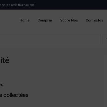
para a rede fixa nacional
Home
Comprar
Sobre Nós
Contactos
ité
et/
s collectées