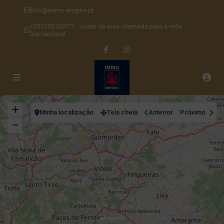
info@immo-empire.pt
+351255100771 - custo de uma chamada para a rede
fixa nacional
Minha localização
Tela cheia
Anterior
Próximo