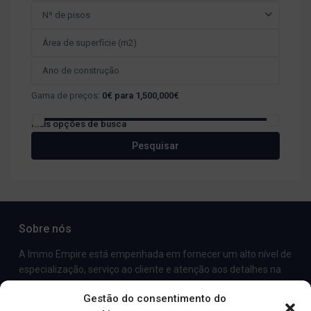
Nº de pisos
Gama de preços:
0€ para 1,500,000€
Mais opções de busca
Pesquisar
Sobre nós
A Immo Empire está empenhada em fornecer um alto nível de
especialização, serviço ao cliente e atenção aos detalhes na
comercialização e venda de imóveis de luxo e propriedades de
Gestão do consentimento do
aluguer.