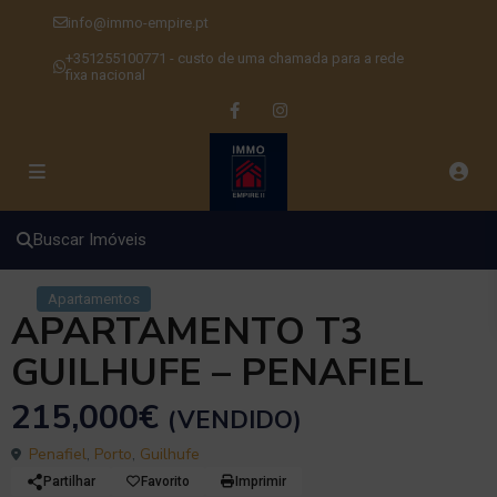
info@immo-empire.pt
+351255100771 - custo de uma chamada para a rede
fixa nacional
Buscar Imóveis
Apartamentos
APARTAMENTO T3
GUILHUFE – PENAFIEL
215,000€
(VENDIDO)
Penafiel
,
Porto
,
Guilhufe
Partilhar
Favorito
Imprimir