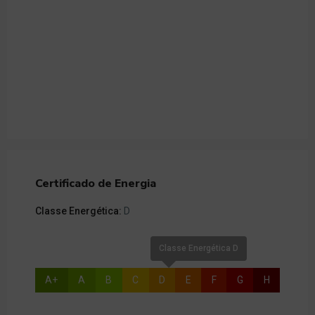
Certificado de Energia
Classe Energética:
D
Classe Energética D
A+
A
B
C
D
E
F
G
H