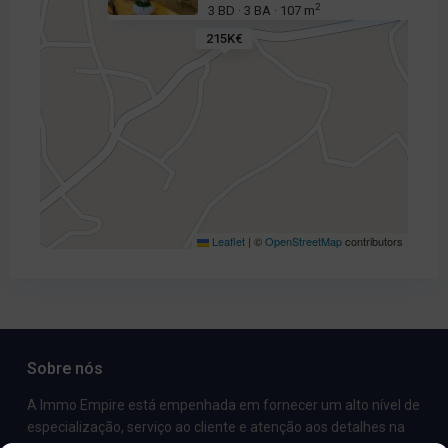
2
3 BD
3 BA
107 m
·
·
215K€
Leaflet
|
©
OpenStreetMap
contributors
Sobre nós
A Immo Empire está empenhada em fornecer um alto nível de
especialização, serviço ao cliente e atenção aos detalhes na