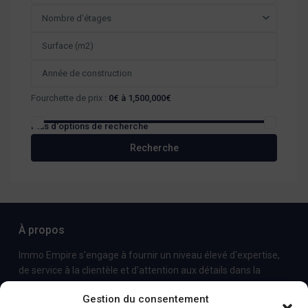
Nombre d'étages
Fourchette de prix :
0€ à 1,500,000€
Plus d'options de recherche
Recherche
À propos
Immo Empire s'engage à fournir un niveau élevé d'expertise,
de service à la clientèle et d'attention aux détails dans la
commercialisation et la vente de biens immobiliers de luxe et
Gestion du consentement
de propriétés locatives.