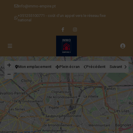
info@immo-empire.pt
+351255100771 - coût d'un appel vers le réseau fixe
national
Mon emplacement
Plein écran
Précédent
Suivant