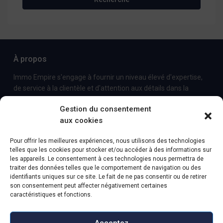
À propos
Immo Empire s'engage à fournir un niveau élevé d'expertise,
de service à la clientèle et d'attention aux détails dans la
commercialisation et la vente de biens immobiliers de luxe et
Gestion du consentement
de propriétés locatives.
aux cookies
Contact
Pour offrir les meilleures expériences, nous utilisons des technologies
telles que les cookies pour stocker et/ou accéder à des informations sur
Avenida des Combattants de la Grande Guerre, nº 90
les appareils. Le consentement à ces technologies nous permettra de
4620-141-Lousada
traiter des données telles que le comportement de navigation ou des
+351255100771 - coût d'un appel vers le réseau fixe
identifiants uniques sur ce site. Le fait de ne pas consentir ou de retirer
son consentement peut affecter négativement certaines
national
caractéristiques et fonctions.
info@immo-empire.pt
Immo-Empire
Acceptez