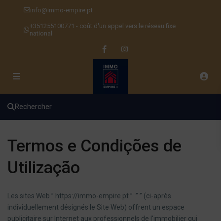
info@immo-empire.pt
+351255100771 - coût d'un appel vers le réseau fixe
national
Rechercher
Termos e Condições de
Utilização
Les sites Web ” https://immo-empire.pt ” ” ” (ci-après
individuellement désignés le Site Web) offrent un espace
publicitaire sur Internet aux professionnels de l'immobilier qui