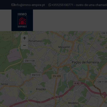
info@immo-empire.pt
+351255100771 - custo de uma chamada 