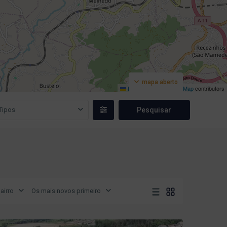
mapa aberto
Leaflet
|
©
OpenStreetMap
contributors
Tipos
airro
Os mais novos primeiro