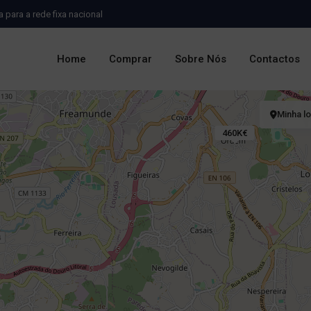
para a rede fixa nacional
Home
Comprar
Sobre Nós
Contactos
Minha l
460K€