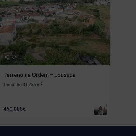
Vender
Disponivel
Previous
Next
Terreno na Ordem – Lousada
2
Tamanho
31,255 m
460,000€