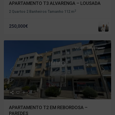
APARTAMENTO T3 ALVARENGA – LOUSADA
2
2 Quartos
·
2 Banheiros
·
Tamanho
112 m
250,000€
Vender
Disponivel
Previous
Next
APARTAMENTO T2 EM REBORDOSA –
PAREDES