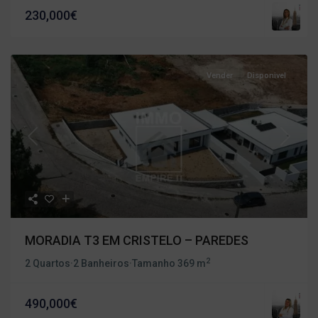
230,000€
Vender
Disponivel
Previous
Next
MORADIA T3 EM CRISTELO – PAREDES
2
2 Quartos
·
2 Banheiros
·
Tamanho
369 m
490,000€