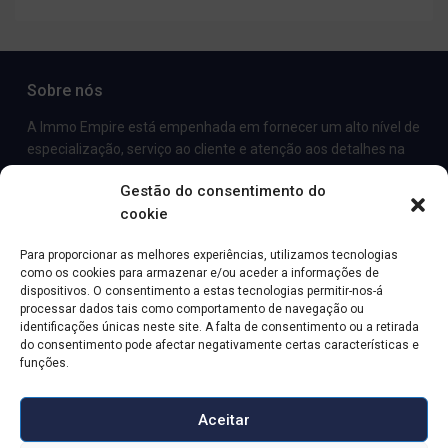
Sobre nós
A Immo Empire está empenhada em fornecer um alto nível de
especialização, serviço ao cliente e atenção aos detalhes na
comercialização e venda de imóveis de luxo e propriedades de
Gestão do consentimento do
aluguer.
cookie
Contacto
Para proporcionar as melhores experiências, utilizamos tecnologias
como os cookies para armazenar e/ou aceder a informações de
Avenida dos Combatentes da Grande Guerra, nº 90 4620-
dispositivos. O consentimento a estas tecnologias permitir-nos-á
141-Lousada
processar dados tais como comportamento de navegação ou
+351255100771 - custo de uma chamada para a rede fixa
identificações únicas neste site. A falta de consentimento ou a retirada
do consentimento pode afectar negativamente certas características e
nacional
funções.
info@immo-empire.pt
Immo-Empire
Aceitar