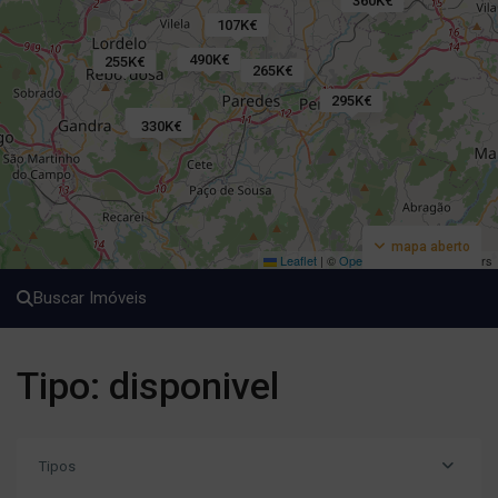
360K€
107K€
490K€
255K€
265K€
295K€
135K€
330K€
mapa aberto
Leaflet
|
©
OpenStreetMap
contributors
Buscar Imóveis
Tipo: disponivel
Tipos