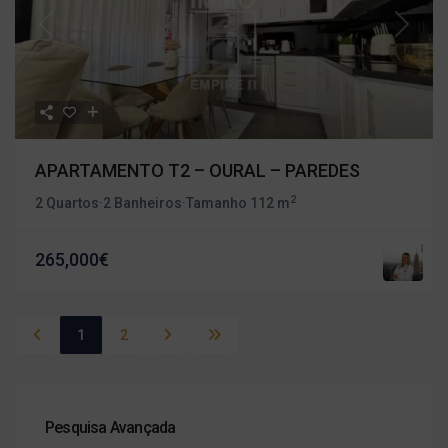
Previous
Next
APARTAMENTO T2 – OURAL – PAREDES
2
2 Quartos
·
2 Banheiros
·
Tamanho
112 m
265,000€
1
2
Pesquisa Avançada