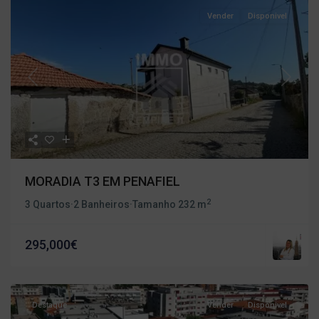
Vender
Disponivel
Previous
Next
MORADIA T3 EM PENAFIEL
2
3 Quartos
·
2 Banheiros
·
Tamanho
232 m
295,000€
Destaque
Vender
Disponivel