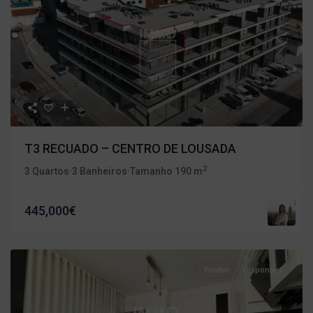
Previous
Next
T3 RECUADO – CENTRO DE LOUSADA
2
3 Quartos
·
3 Banheiros
·
Tamanho
190 m
445,000€
Vender
Disponivel