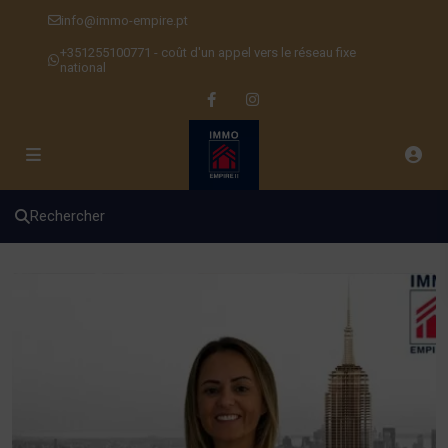
info@immo-empire.pt
+351255100771 - coût d'un appel vers le réseau fixe
national
Rechercher