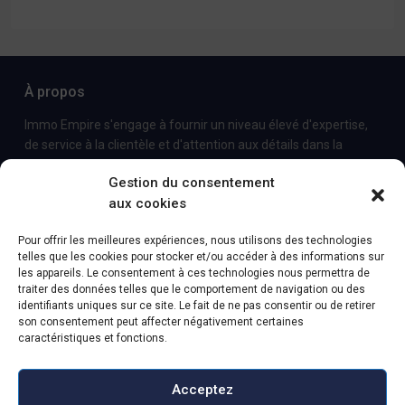
À propos
Immo Empire s'engage à fournir un niveau élevé d'expertise,
de service à la clientèle et d'attention aux détails dans la
commercialisation et la vente de biens immobiliers de luxe et
Gestion du consentement
de propriétés locatives.
aux cookies
Contact
Pour offrir les meilleures expériences, nous utilisons des technologies
telles que les cookies pour stocker et/ou accéder à des informations sur
Avenida des Combattants de la Grande Guerre, nº 90
les appareils. Le consentement à ces technologies nous permettra de
4620-141-Lousada
traiter des données telles que le comportement de navigation ou des
+351255100771 - coût d'un appel vers le réseau fixe
identifiants uniques sur ce site. Le fait de ne pas consentir ou de retirer
son consentement peut affecter négativement certaines
national
caractéristiques et fonctions.
info@immo-empire.pt
Immo-Empire
Acceptez